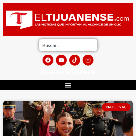
Portafolio El Tijuanense
NACIONAL