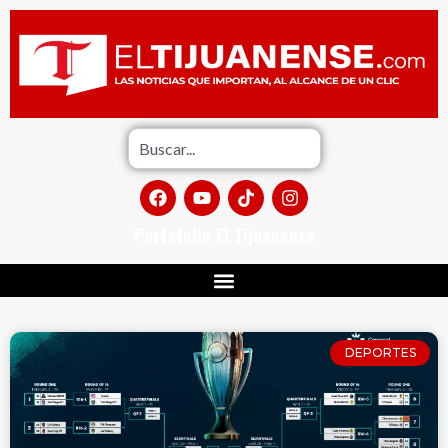
Portafolio El Tijuanense
DEPORTES