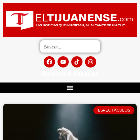
Portafolio El Tijuanense
ESPECTÁCULOS