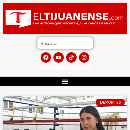
Portafolio El Tijuanense
DEPORTES