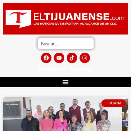
Portafolio El Tijuanense
TIJUANA