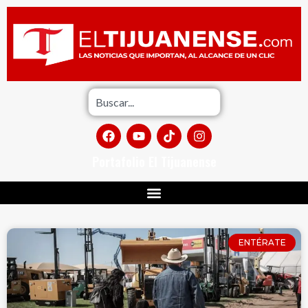
Portafolio El Tijuanense
ENTÉRATE