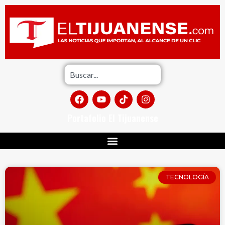
Portafolio El Tijuanense
TECNOLOGÍA