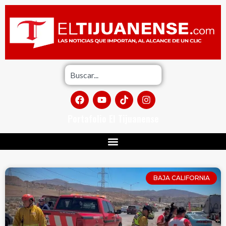
Portafolio El Tijuanense
BAJA CALIFORNIA