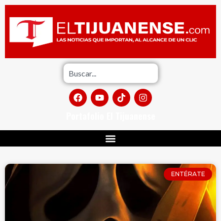
Portafolio El Tijuanense
ENTÉRATE