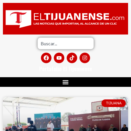
Portafolio El Tijuanense
TIJUANA