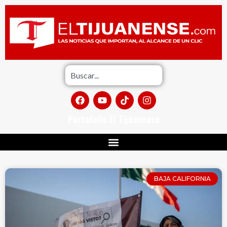
Portafolio El Tijuanense
BAJA CALIFORNIA