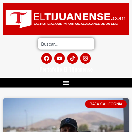
Portafolio El Tijuanense
BAJA CALIFORNIA