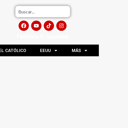
Portafolio El Tijuanense
EL CATÓLICO
EEUU
MÁS