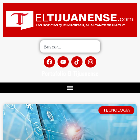
Portafolio El Tijuanense
TECNOLOGÍA