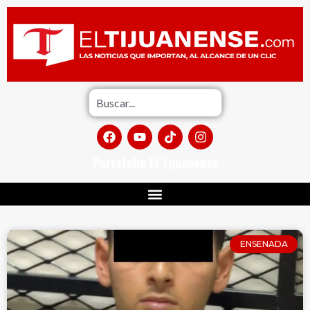
Portafolio El Tijuanense
ENSENADA