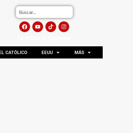
Portafolio El Tijuanense
EL CATÓLICO
EEUU
MÁS