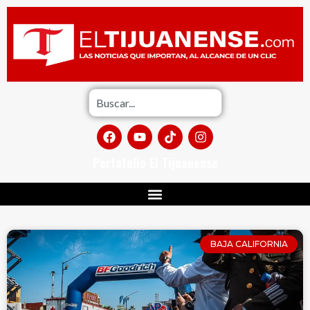
Portafolio El Tijuanense
BAJA CALIFORNIA