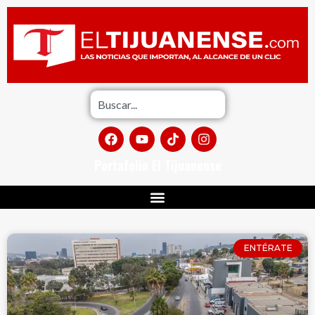
Portafolio El Tijuanense
ENTÉRATE