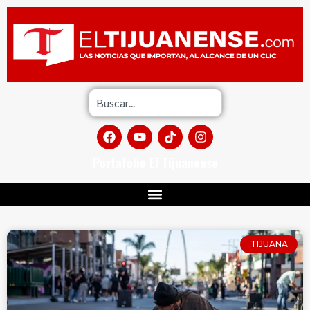
Portafolio El Tijuanense
TIJUANA