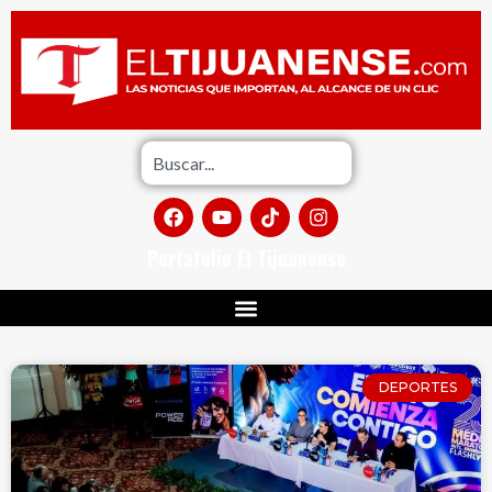
Portafolio El Tijuanense
DEPORTES