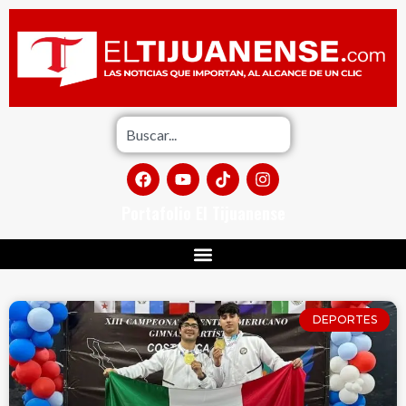
Portafolio El Tijuanense
DEPORTES