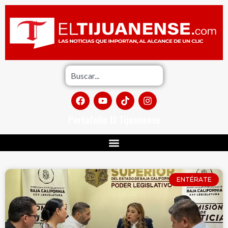
Portafolio El Tijuanense
ENTÉRATE