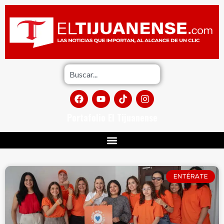
Portafolio El Tijuanense
ENTÉRATE