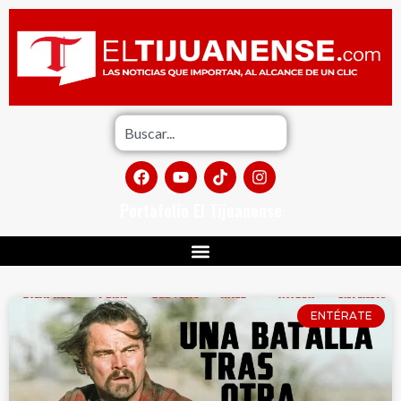
Portafolio El Tijuanense
ENTÉRATE