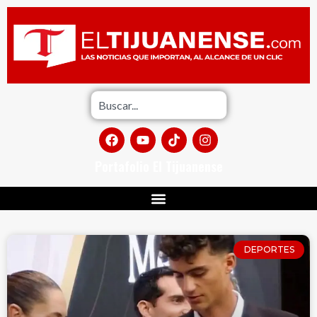
Portafolio El Tijuanense
DEPORTES