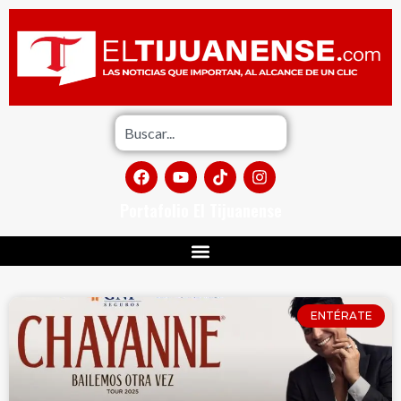
Portafolio El Tijuanense
ENTÉRATE