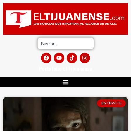
Portafolio El Tijuanense
ENTÉRATE