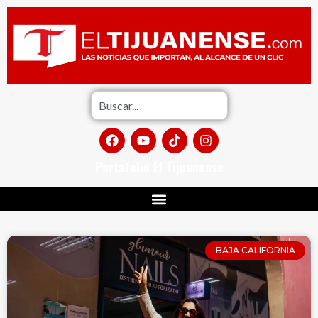
Portafolio El Tijuanense
BAJA CALIFORNIA