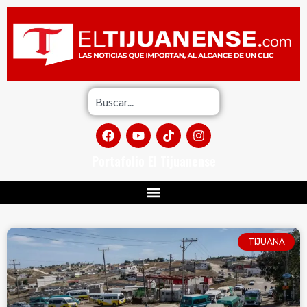
Portafolio El Tijuanense
TIJUANA