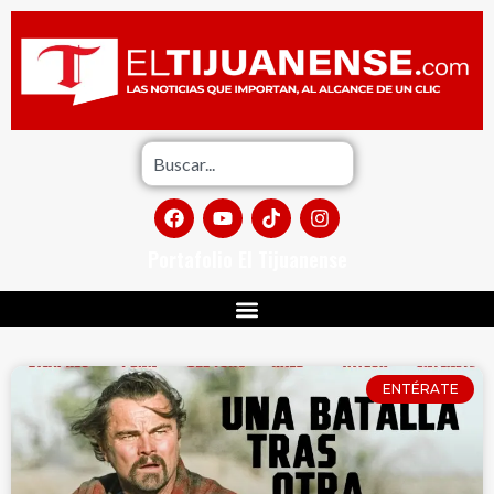
Portafolio El Tijuanense
ENTÉRATE