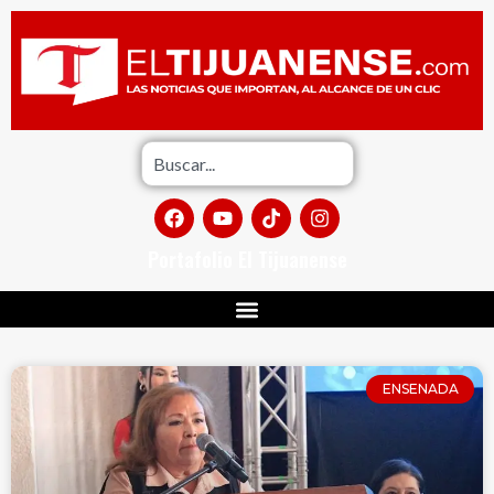
Portafolio El Tijuanense
ENSENADA