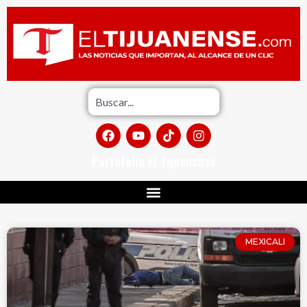
Portafolio El Tijuanense
MEXICALI