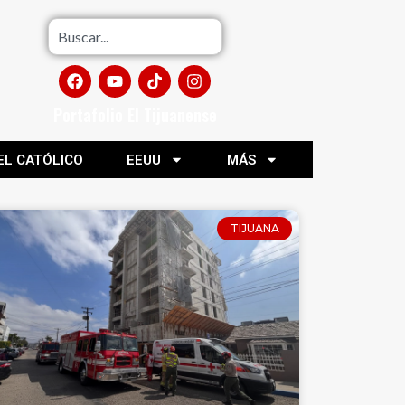
Portafolio El Tijuanense
EL CATÓLICO
EEUU
MÁS
TIJUANA