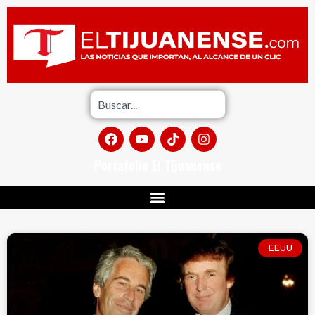
Portafolio El Tijuanense
EEUU