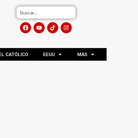
Portafolio El Tijuanense
EL CATÓLICO
EEUU
MÁS