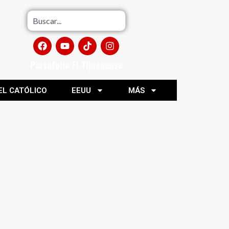
Portafolio El Tijuanense
EL CATÓLICO
EEUU
MÁS