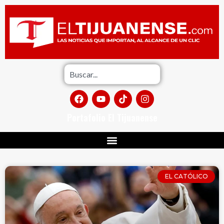
Portafolio El Tijuanense
EL CATÓLICO