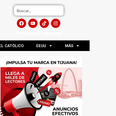
Portafolio El Tijuanense
EL CATÓLICO
EEUU
MÁS