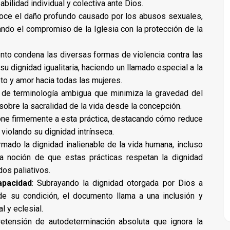
bilidad individual y colectiva ante Dios.
noce el daño profundo causado por los abusos sexuales,
do el compromiso de la Iglesia con la protección de la
nto condena las diversas formas de violencia contra las
u dignidad igualitaria, haciendo un llamado especial a la
o y amor hacia todas las mujeres.
uso de terminología ambigua que minimiza la gravedad del
 sobre la sacralidad de la vida desde la concepción.
pone firmemente a esta práctica, destacando cómo reduce
 violando su dignidad intrínseca.
irmado la dignidad inalienable de la vida humana, incluso
la noción de que estas prácticas respetan la dignidad
os paliativos.
apacidad
: Subrayando la dignidad otorgada por Dios a
e su condición, el documento llama a una inclusión y
l y eclesial.
pretensión de autodeterminación absoluta que ignora la