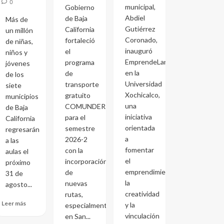
0
municipal,
Gobierno
Abdiel
de Baja
Más de
Gutiérrez
California
un millón
Coronado,
fortaleció
de niñas,
inauguró
el
niños y
EmprendeLand
programa
jóvenes
en la
de
de los
Universidad
transporte
siete
Xochicalco,
gratuito
municipios
una
COMUNDER
de Baja
iniciativa
para el
California
orientada
semestre
regresarán
a
2026-2
a las
fomentar
con la
aulas el
el
incorporación
próximo
emprendimiento,
de
31 de
la
nuevas
agosto...
creatividad
rutas,
Leer más
y la
especialmente
vinculación
en San...