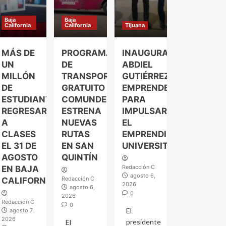
Baja
Baja
California
California
Tijuana
MÁS DE
PROGRAMA
INAUGURA
UN
DE
ABDIEL
MILLÓN
TRANSPORTE
GUTIÉRREZ
DE
GRATUITO
EMPRENDELAND
ESTUDIANTES
COMUNDER
PARA
REGRESARÁN
ESTRENA
IMPULSAR
A
NUEVAS
EL
CLASES
RUTAS
EMPRENDIMIENTO
EL 31 DE
EN SAN
UNIVERSITARIO
AGOSTO
QUINTÍN
Redacción C
EN BAJA
agosto 6,
Redacción C
CALIFORNIA
2026
agosto 6,
0
2026
Redacción C
0
El
agosto 7,
2026
presidente
El