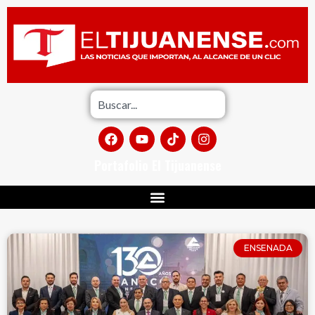
Portafolio El Tijuanense
ENSENADA