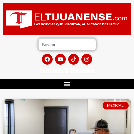
Portafolio El Tijuanense
MEXICALI