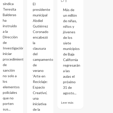
0
síndica
El
Teresita
presidente
Más de
Balderas
municipal
un millón
ha
Abdiel
de niñas,
instruido
Gutiérrez
niños y
a la
Coronado
jóvenes
Dirección
encabezó
de los
de
la
siete
Investigación
clausura
municipios
iniciar
del
de Baja
procedimientos
campamento
California
de
de
regresarán
sanción
verano
a las
no solo a
‘Arte en
aulas el
los
Reciclaje:
próximo
elementos
Espacio
31 de
policiales
Creativo’,
agosto...
que no
una
Leer más
porten
iniciativa
sus...
de la