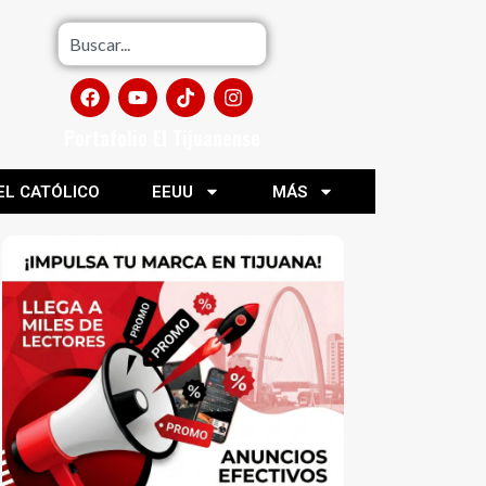
Portafolio El Tijuanense
EL CATÓLICO
EEUU
MÁS