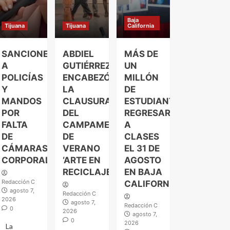
Baja
Tijuana
Tijuana
California
SANCIONES
ABDIEL
MÁS DE
A
GUTIÉRREZ
UN
POLICÍAS
ENCABEZÓ
MILLÓN
Y
LA
DE
MANDOS
CLAUSURA
ESTUDIANTES
POR
DEL
REGRESARÁN
FALTA
CAMPAMENTO
A
DE
DE
CLASES
CÁMARAS
VERANO
EL 31 DE
CORPORALES
‘ARTE EN
AGOSTO
RECICLAJE’
EN BAJA
Redacción C
CALIFORNIA
agosto 7,
Redacción C
2026
agosto 7,
Redacción C
0
2026
agosto 7,
0
2026
La