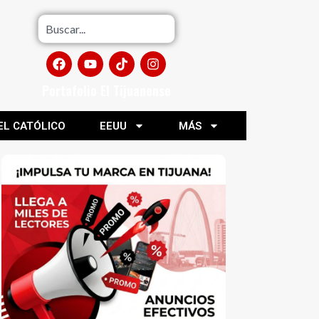
Portafolio El Tijuanense
EL CATÓLICO
EEUU
MÁS