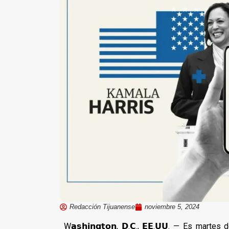
Redacción Tijuanense
noviembre 5, 2024
W𝗮𝘀𝗵𝗶𝗻𝗴𝘁𝗼𝗻, 𝗗.𝗖., 𝗘𝗘.𝗨𝗨. — Es ma