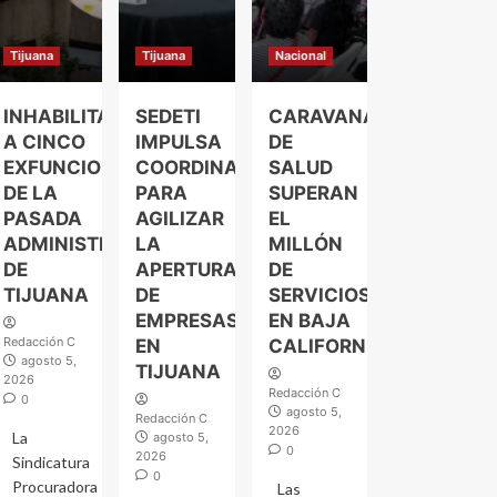
Tijuana
Tijuana
Nacional
INHABILITAN
SEDETI
CARAVANAS
A CINCO
IMPULSA
DE
EXFUNCIONARIOS
COORDINACIÓN
SALUD
DE LA
PARA
SUPERAN
PASADA
AGILIZAR
EL
ADMINISTRACIÓN
LA
MILLÓN
DE
APERTURA
DE
TIJUANA
DE
SERVICIOS
EMPRESAS
EN BAJA
Redacción C
EN
CALIFORNIA
agosto 5,
TIJUANA
2026
Redacción C
0
agosto 5,
Redacción C
2026
La
agosto 5,
0
2026
Sindicatura
0
Procuradora
Las