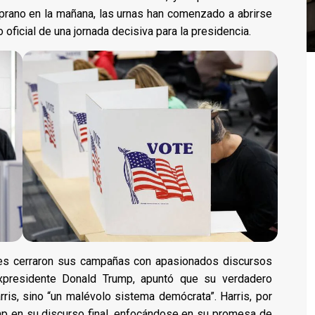
prano en la mañana, las urnas han comenzado a abrirse
 oficial de una jornada decisiva para la presidencia.
ales cerraron sus campañas con apasionados discursos
expresidente Donald Trump, apuntó que su verdadero
ris, sino “un malévolo sistema demócrata”. Harris, por
mp en su discurso final, enfocándose en su promesa de