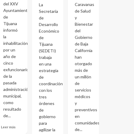
del XXV
Caravanas
La
Ayuntamiento
de Salud
Secretaría
de
y
de
Tijuana
Bienestar
Desarrollo
informó
del
Económico
la
Gobierno
de
inhabilitación
de Baja
Tijuana
por un
California
(SEDETI)
año de
han
trabaja
cinco
otorgado
en una
exfuncionarios
más de
estrategia
de la
un millón
de
pasada
de
coordinación
administración
servicios
con los
municipal,
médicos
tres
como
y
órdenes
resultado
preventivos
de
de...
en
gobierno
comunidades
para
Leer más
de...
agilizar la