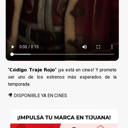
“𝗖𝗼́𝗱𝗶𝗴𝗼: 𝗧𝗿𝗮𝗷𝗲 𝗥𝗼𝗷𝗼” ¡ya está en cines! Y promete
ser uno de los estrenos más esperados de la
temporada.
🎥 DISPONIBLE YA EN CINES