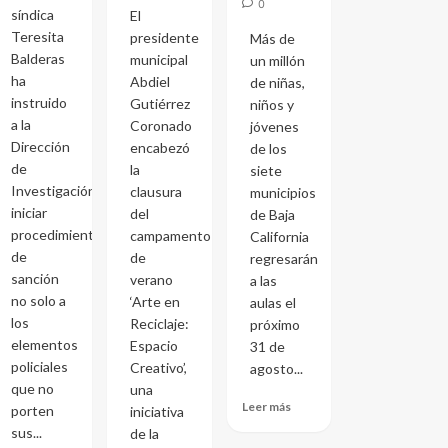
0
síndica
El
Teresita
presidente
Más de
Balderas
municipal
un millón
ha
Abdiel
de niñas,
instruido
Gutiérrez
niños y
a la
Coronado
jóvenes
Dirección
encabezó
de los
de
la
siete
Investigación
clausura
municipios
iniciar
del
de Baja
procedimientos
campamento
California
de
de
regresarán
sanción
verano
a las
no solo a
‘Arte en
aulas el
los
Reciclaje:
próximo
elementos
Espacio
31 de
policiales
Creativo’,
agosto...
que no
una
Leer más
porten
iniciativa
sus...
de la