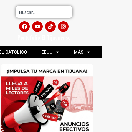
Portafolio El Tijuanense
EL CATÓLICO
EEUU
MÁS