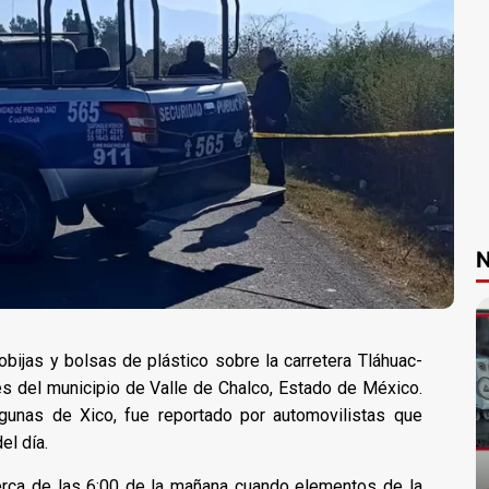
N
bijas y bolsas de plástico sobre la carretera Tláhuac-
s del municipio de Valle de Chalco, Estado de México.
agunas de Xico, fue reportado por automovilistas que
el día.
cerca de las 6:00 de la mañana cuando elementos de la