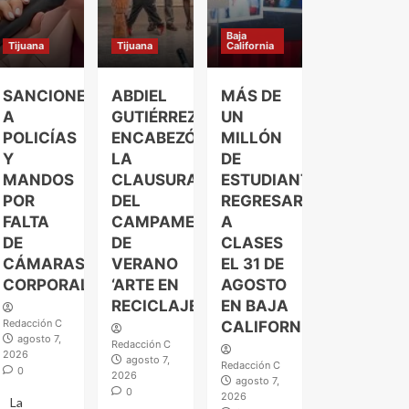
Baja
Tijuana
Tijuana
California
SANCIONES
ABDIEL
MÁS DE
A
GUTIÉRREZ
UN
POLICÍAS
ENCABEZÓ
MILLÓN
Y
LA
DE
MANDOS
CLAUSURA
ESTUDIANTES
POR
DEL
REGRESARÁN
FALTA
CAMPAMENTO
A
DE
DE
CLASES
CÁMARAS
VERANO
EL 31 DE
CORPORALES
‘ARTE EN
AGOSTO
RECICLAJE’
EN BAJA
Redacción C
CALIFORNIA
agosto 7,
Redacción C
2026
agosto 7,
Redacción C
0
2026
agosto 7,
0
2026
La