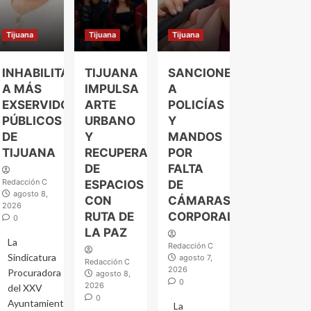
Tijuana
Tijuana
Tijuana
INHABILITAN
TIJUANA
SANCIONES
A MÁS
IMPULSA
A
EXSERVIDORES
ARTE
POLICÍAS
PÚBLICOS
URBANO
Y
DE
Y
MANDOS
TIJUANA
RECUPERACIÓN
POR
DE
FALTA
Redacción C
ESPACIOS
DE
agosto 8,
CON
CÁMARAS
2026
RUTA DE
CORPORALES
0
LA PAZ
La
Redacción C
Sindicatura
agosto 7,
Redacción C
2026
Procuradora
agosto 8,
0
2026
del XXV
0
Ayuntamiento
La