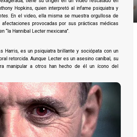
 exagerada, tiene su origen en un video rescatado en
thony Hopkins, quien interpretó al infame psiquiatra y
ntes
. En el video, ella misma se muestra orgullosa de
s afectaciones provocadas por sus prácticas médicas
en “la Hannibal Lecter mexicana”.
 Harris, es un psiquiatra brillante y sociópata con un
oral retorcida. Aunque Lecter es un asesino caníbal, su
ara manipular a otros han hecho de él un ícono del