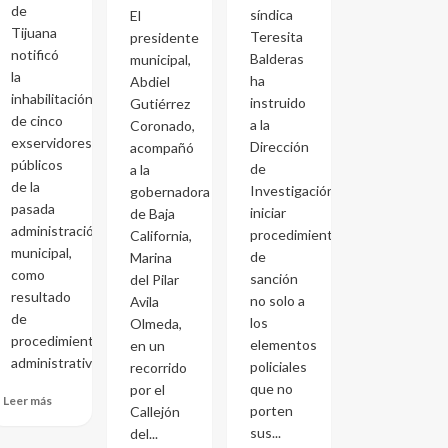
de
síndica
El
Tijuana
Teresita
presidente
notificó
Balderas
municipal,
la
ha
Abdiel
inhabilitación
instruido
Gutiérrez
de cinco
a la
Coronado,
exservidores
Dirección
acompañó
públicos
de
a la
de la
Investigación
gobernadora
pasada
iniciar
de Baja
administración
procedimientos
California,
municipal,
de
Marina
como
sanción
del Pilar
resultado
no solo a
Avila
de
los
Olmeda,
procedimientos
elementos
en un
administrativos...
policiales
recorrido
que no
por el
Leer más
porten
Callejón
sus...
del...