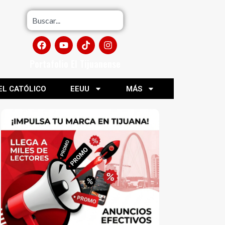
Portafolio El Tijuanense
EL CATÓLICO
EEUU
MÁS