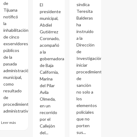
de
síndica
El
Tijuana
Teresita
presidente
notificó
Balderas
municipal,
la
ha
Abdiel
inhabilitación
instruido
Gutiérrez
de cinco
a la
Coronado,
exservidores
Dirección
acompañó
públicos
de
a la
de la
Investigación
gobernadora
pasada
iniciar
de Baja
administración
procedimientos
California,
municipal,
de
Marina
como
sanción
del Pilar
resultado
no solo a
Avila
de
los
Olmeda,
procedimientos
elementos
en un
administrativos...
policiales
recorrido
que no
por el
Leer más
porten
Callejón
sus...
del...