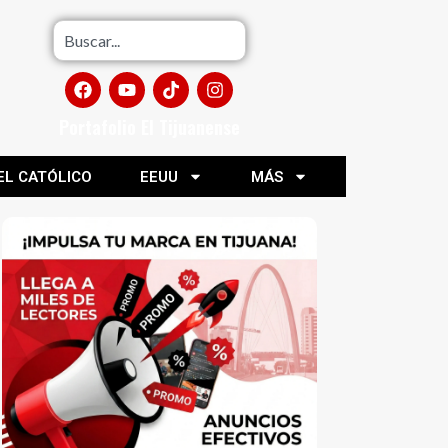
Portafolio El Tijuanense
EL CATÓLICO
EEUU
MÁS