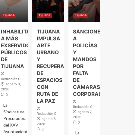
Tijuana
Tijuana
Tijuana
INHABILITAN
TIJUANA
SANCIONES
A MÁS
IMPULSA
A
EXSERVIDORES
ARTE
POLICÍAS
PÚBLICOS
URBANO
Y
DE
Y
MANDOS
TIJUANA
RECUPERACIÓN
POR
DE
FALTA
Redacción C
ESPACIOS
DE
agosto 8,
CON
CÁMARAS
2026
RUTA DE
CORPORALES
0
LA PAZ
La
Redacción C
Sindicatura
agosto 7,
Redacción C
2026
Procuradora
agosto 8,
0
2026
del XXV
0
Ayuntamiento
La