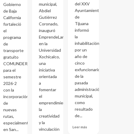
del XXV
municipal,
Gobierno
Ayuntamiento
Abdiel
de Baja
de
Gutiérrez
California
Tijuana
Coronado,
fortaleció
informó
inauguró
el
la
EmprendeLand
programa
inhabilitación
en la
de
por un
Universidad
transporte
año de
Xochicalco,
gratuito
cinco
una
COMUNDER
exfuncionarios
iniciativa
para el
de la
orientada
semestre
pasada
a
2026-2
administración
fomentar
con la
municipal,
el
incorporación
como
emprendimiento,
de
resultado
la
nuevas
de...
creatividad
rutas,
y la
especialmente
Leer más
vinculación
en San...