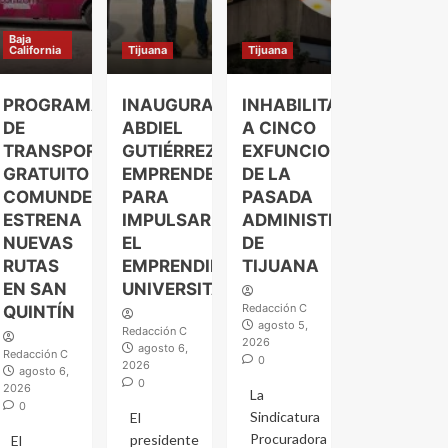
Baja
California
Tijuana
Tijuana
PROGRAMA
INAUGURA
INHABILITAN
DE
ABDIEL
A CINCO
TRANSPORTE
GUTIÉRREZ
EXFUNCIONARIOS
GRATUITO
EMPRENDELAND
DE LA
COMUNDER
PARA
PASADA
ESTRENA
IMPULSAR
ADMINISTRACIÓN
NUEVAS
EL
DE
RUTAS
EMPRENDIMIENTO
TIJUANA
EN SAN
UNIVERSITARIO
Redacción C
QUINTÍN
agosto 5,
Redacción C
2026
agosto 6,
Redacción C
0
2026
agosto 6,
0
2026
La
0
Sindicatura
El
Procuradora
presidente
El