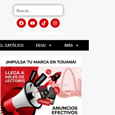
Portafolio El Tijuanense
EL CATÓLICO
EEUU
MÁS