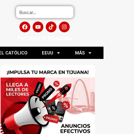
Portafolio El Tijuanense
EL CATÓLICO
EEUU
MÁS