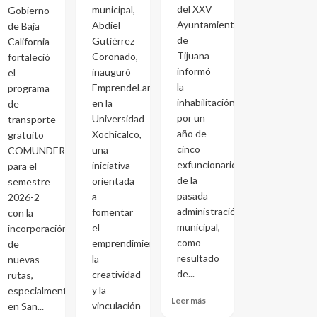
del XXV
municipal,
Gobierno
Ayuntamiento
Abdiel
de Baja
de
Gutiérrez
California
Tijuana
Coronado,
fortaleció
informó
inauguró
el
la
EmprendeLand
programa
inhabilitación
en la
de
por un
Universidad
transporte
año de
Xochicalco,
gratuito
cinco
una
COMUNDER
exfuncionarios
iniciativa
para el
de la
orientada
semestre
pasada
a
2026-2
administración
fomentar
con la
municipal,
el
incorporación
como
emprendimiento,
de
resultado
la
nuevas
de...
creatividad
rutas,
y la
especialmente
Leer más
vinculación
en San...