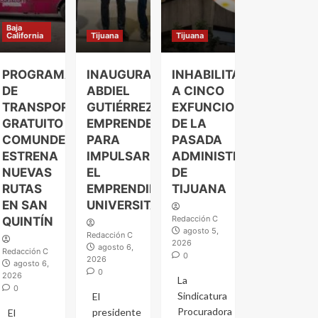
Baja
California
Tijuana
Tijuana
PROGRAMA
INAUGURA
INHABILITAN
DE
ABDIEL
A CINCO
TRANSPORTE
GUTIÉRREZ
EXFUNCIONARIOS
GRATUITO
EMPRENDELAND
DE LA
COMUNDER
PARA
PASADA
ESTRENA
IMPULSAR
ADMINISTRACIÓN
NUEVAS
EL
DE
RUTAS
EMPRENDIMIENTO
TIJUANA
EN SAN
UNIVERSITARIO
Redacción C
QUINTÍN
agosto 5,
Redacción C
2026
agosto 6,
Redacción C
0
2026
agosto 6,
0
2026
La
0
Sindicatura
El
Procuradora
presidente
El