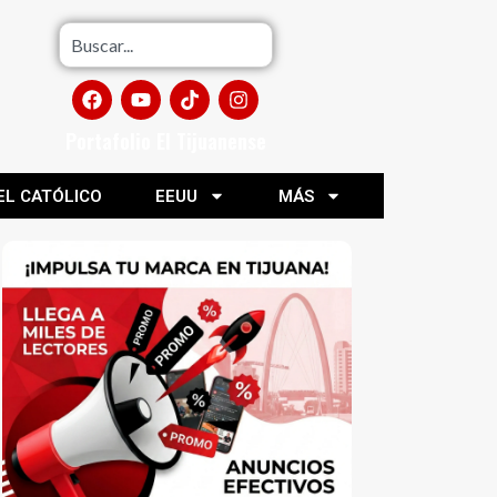
Portafolio El Tijuanense
EL CATÓLICO
EEUU
MÁS