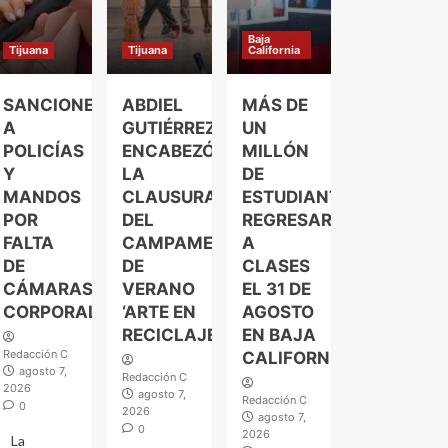
Baja
Tijuana
Tijuana
California
SANCIONES
ABDIEL
MÁS DE
A
GUTIÉRREZ
UN
POLICÍAS
ENCABEZÓ
MILLÓN
Y
LA
DE
MANDOS
CLAUSURA
ESTUDIANTES
POR
DEL
REGRESARÁN
FALTA
CAMPAMENTO
A
DE
DE
CLASES
CÁMARAS
VERANO
EL 31 DE
CORPORALES
‘ARTE EN
AGOSTO
RECICLAJE’
EN BAJA
Redacción C
CALIFORNIA
agosto 7,
Redacción C
2026
agosto 7,
Redacción C
0
2026
agosto 7,
0
2026
La