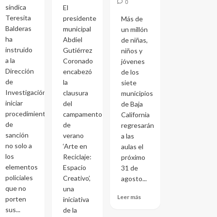
0
síndica
El
Teresita
presidente
Más de
Balderas
municipal
un millón
ha
Abdiel
de niñas,
instruido
Gutiérrez
niños y
a la
Coronado
jóvenes
Dirección
encabezó
de los
de
la
siete
Investigación
clausura
municipios
iniciar
del
de Baja
procedimientos
campamento
California
de
de
regresarán
sanción
verano
a las
no solo a
‘Arte en
aulas el
los
Reciclaje:
próximo
elementos
Espacio
31 de
policiales
Creativo’,
agosto...
que no
una
Leer más
porten
iniciativa
sus...
de la