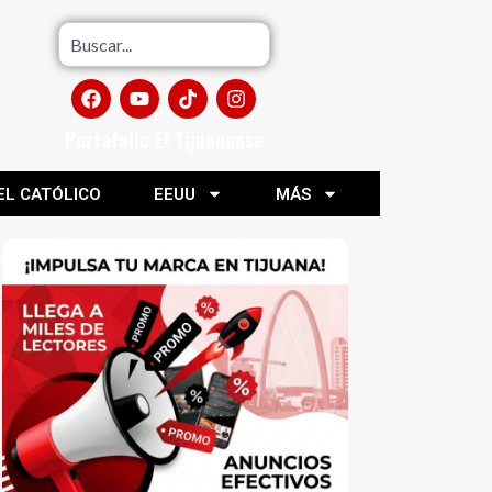
Portafolio El Tijuanense
EL CATÓLICO
EEUU
MÁS