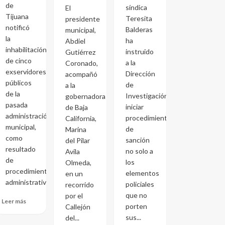
de
síndica
El
Tijuana
Teresita
presidente
notificó
Balderas
municipal,
la
ha
Abdiel
inhabilitación
instruido
Gutiérrez
de cinco
a la
Coronado,
exservidores
Dirección
acompañó
públicos
de
a la
de la
Investigación
gobernadora
pasada
iniciar
de Baja
administración
procedimientos
California,
municipal,
de
Marina
como
sanción
del Pilar
resultado
no solo a
Avila
de
los
Olmeda,
procedimientos
elementos
en un
administrativos...
policiales
recorrido
que no
por el
Leer más
porten
Callejón
sus...
del...