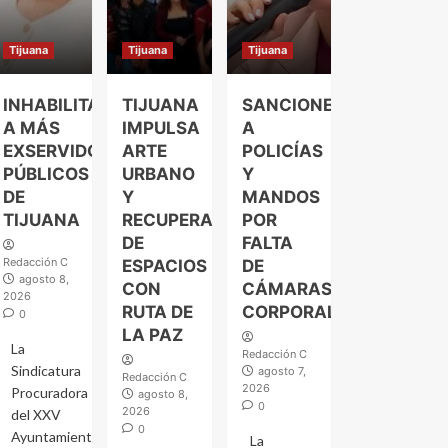
Tijuana
Tijuana
Tijuana
INHABILITAN
TIJUANA
SANCIONES
A MÁS
IMPULSA
A
EXSERVIDORES
ARTE
POLICÍAS
PÚBLICOS
URBANO
Y
DE
Y
MANDOS
TIJUANA
RECUPERACIÓN
POR
DE
FALTA
Redacción C
ESPACIOS
DE
agosto 8,
CON
CÁMARAS
2026
RUTA DE
CORPORALES
0
LA PAZ
La
Redacción C
Sindicatura
agosto 7,
Redacción C
2026
Procuradora
agosto 8,
0
2026
del XXV
0
Ayuntamiento
La